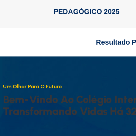
PEDAGÓGICO 2025
Resultado P
U
M
O
L
H
A
R
P
A
R
A
O
F
U
T
U
R
O
B
E
M
-
V
I
N
D
O
A
O
C
O
L
É
G
I
O
I
N
T
E
T
R
A
N
S
F
O
R
M
A
N
D
O
V
I
D
A
S
H
Á
3