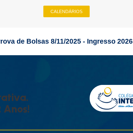
CALENDÁRIOS
rova de Bolsas 8/11/2025 - Ingresso 2026
R
A
T
I
V
A
.
2
A
N
O
S
!