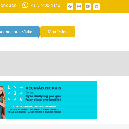
Conosco
41 97402-9142
Agende sua Visita
Matrículas