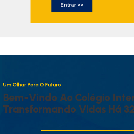
Entrar >>
U
M
O
L
H
A
R
P
A
R
A
O
F
U
T
U
R
O
B
E
M
-
V
I
N
D
O
A
O
C
O
L
É
G
I
O
I
N
T
E
T
R
A
N
S
F
O
R
M
A
N
D
O
V
I
D
A
S
H
Á
3