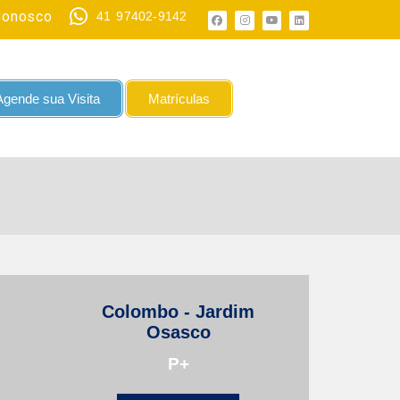
Conosco
41 97402-9142
Agende sua Visita
Matrículas
Colombo - Jardim
Osasco
P+