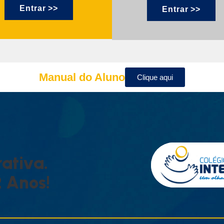
Entrar >>
Entrar >>
Manual do Aluno
Clique aqui
R
A
T
I
V
A
.
2
A
N
O
S
!