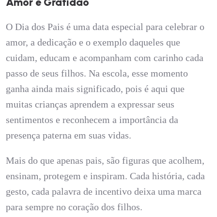
A
m
o
r
e
G
r
a
t
i
d
ã
o
O Dia dos Pais é uma data especial para celebrar o
amor, a dedicação e o exemplo daqueles que
cuidam, educam e acompanham com carinho cada
passo de seus filhos. Na escola, esse momento
ganha ainda mais significado, pois é aqui que
muitas crianças aprendem a expressar seus
sentimentos e reconhecem a importância da
presença paterna em suas vidas.
Mais do que apenas pais, são figuras que acolhem,
ensinam, protegem e inspiram. Cada história, cada
gesto, cada palavra de incentivo deixa uma marca
para sempre no coração dos filhos.