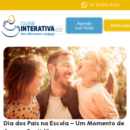
41 97402-9142
Agende
Matrícula
sua Visita
D
i
a
d
o
s
P
a
i
s
n
a
E
s
c
o
l
a
–
U
m
M
o
m
e
n
t
o
d
e