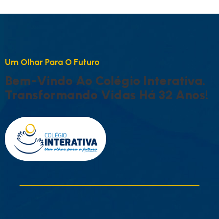
U
M
O
L
H
A
R
P
A
R
A
O
F
U
T
U
R
O
B
E
M
-
V
I
N
D
O
A
O
C
O
L
É
G
I
O
I
N
T
E
R
A
T
I
V
A
.
T
R
A
N
S
F
O
R
M
A
N
D
O
V
I
D
A
S
H
Á
3
2
A
N
O
S
!