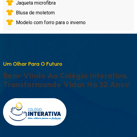
Jaqueta microfibra
Blusa de moletom
Modelo com forro para o inverno
U
M
O
L
H
A
R
P
A
R
A
O
F
U
T
U
R
O
B
E
M
-
V
I
N
D
O
A
O
C
O
L
É
G
I
O
I
N
T
E
R
A
T
I
V
A
.
T
R
A
N
S
F
O
R
M
A
N
D
O
V
I
D
A
S
H
Á
3
2
A
N
O
S
!