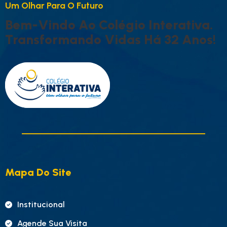
U
M
O
L
H
A
R
P
A
R
A
O
F
U
T
U
R
O
B
E
M
-
V
I
N
D
O
A
O
C
O
L
É
G
I
O
I
N
T
E
R
A
T
I
V
A
.
T
R
A
N
S
F
O
R
M
A
N
D
O
V
I
D
A
S
H
Á
3
2
A
N
O
S
!
Mapa Do Site
Institucional
Agende Sua Visita