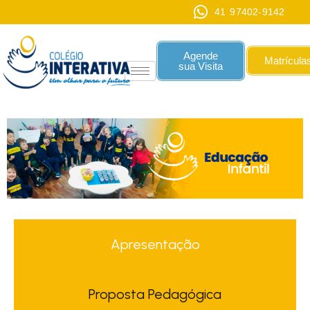
41 97402-9142
Agende
Matrícula
sua Visita
Apresentação
Proposta Pedagógica