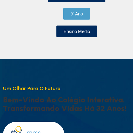
9º Ano
Ensino Médio
U
M
O
L
H
A
R
P
A
R
A
O
F
U
T
U
R
O
B
E
M
-
V
I
N
D
O
A
O
C
O
L
É
G
I
O
I
N
T
E
R
A
T
I
V
A
.
T
R
A
N
S
F
O
R
M
A
N
D
O
V
I
D
A
S
H
Á
3
2
A
N
O
S
!