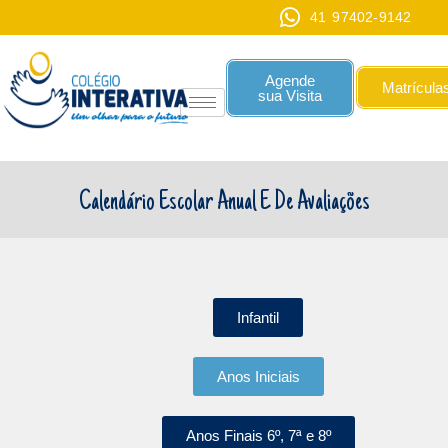
41 97402-9142
Agende
Matrícula
sua Visita
Calendário Escolar Anual E De Avaliações
Infantil
Anos Iniciais
Anos Finais 6º, 7ª e 8º