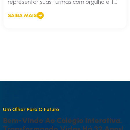
representar suas turmas com orgulho e, […]
SAIBA MAIS
U
M
O
L
H
A
R
P
A
R
A
O
F
U
T
U
R
O
B
E
M
-
V
I
N
D
O
A
O
C
O
L
É
G
I
O
I
N
T
E
R
A
T
I
V
A
.
T
R
A
N
S
F
O
R
M
A
N
D
O
V
I
D
A
S
H
Á
3
2
A
N
O
S
!