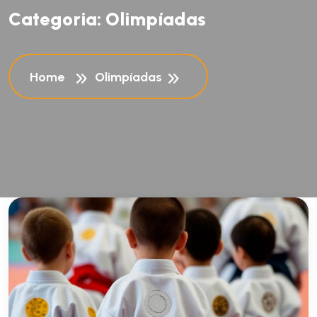
C
a
t
e
g
o
r
i
a
:
O
l
i
m
p
í
a
d
a
s
Home
Olimpíadas