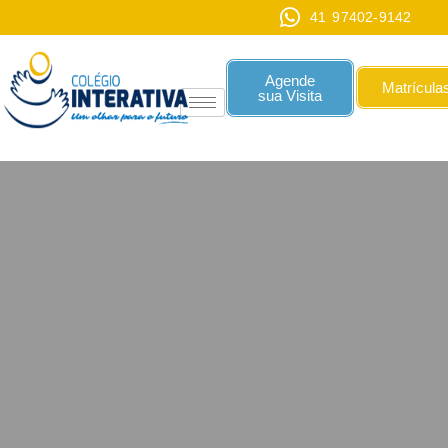
41 97402-9142
Agende
Matrícula
sua Visita