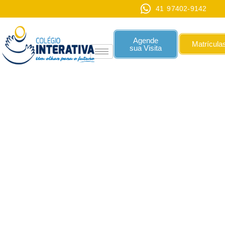
41 97402-9142
Agende
Matrícula
sua Visita