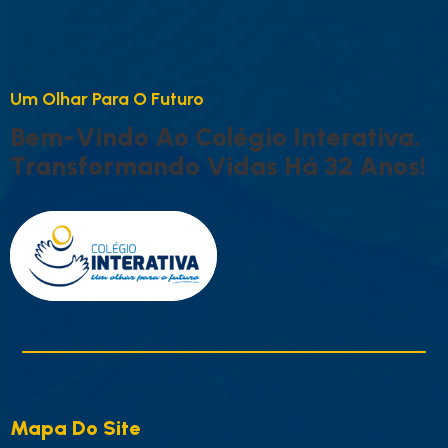
U
M
O
L
H
A
R
P
A
R
A
O
F
U
T
U
R
O
B
E
M
-
V
I
N
D
O
A
O
C
O
L
É
G
I
O
I
N
T
E
R
A
T
I
V
A
.
T
R
A
N
S
F
O
R
M
A
N
D
O
V
I
D
A
S
H
Á
3
2
A
N
O
S
!
Mapa Do Site