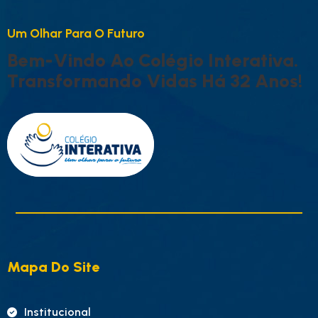
U
M
O
L
H
A
R
P
A
R
A
O
F
U
T
U
R
O
B
E
M
-
V
I
N
D
O
A
O
C
O
L
É
G
I
O
I
N
T
E
R
A
T
I
V
A
.
T
R
A
N
S
F
O
R
M
A
N
D
O
V
I
D
A
S
H
Á
3
2
A
N
O
S
!
Mapa Do Site
Institucional