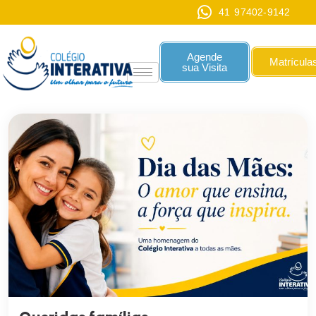
41 97402-9142
Agende
Matrícula
sua Visita